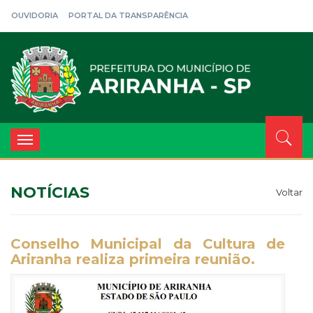
OUVIDORIA
PORTAL DA TRANSPARÊNCIA
Toggle
navigation
NOTÍCIAS
Voltar
Conselho Municipal da Cultura de
Ariranha realiza primeira reunião.