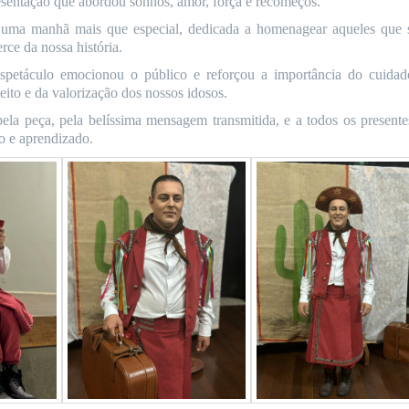
esentação que abordou sonhos, amor, força e recomeços.
 uma manhã mais que especial, dedicada a homenagear aqueles que 
erce da nossa história.
spetáculo emocionou o público e reforçou a importância do cuidad
eito e da valorização dos nossos idosos.
pela peça, pela belíssima mensagem transmitida, e a todos os present
o e aprendizado.