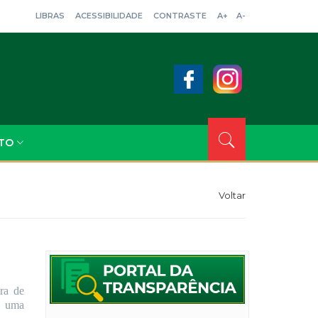
LIBRAS
ACESSIBILIDADE
CONTRASTE
A+
A-
TO
Voltar
ra de
, uma