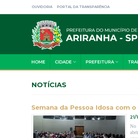
OUVIDORIA
PORTAL DA TRANSPARÊNCIA
HOME
CIDADE
PREFEITURA
TRA
NOTÍCIAS
Semana da Pessoa Idosa com o 
21/
No 
abr