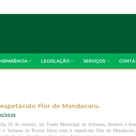
NSPARÊNCIA
LEGISLAÇÃO
SERVIÇOS
CONTA
espetáculo Flor de Mandacaru.
10/2025
dia 20 de outubro, no Teatro Municipal de Ariranha, tivemos a hon
ir a Semana da Pessoa Idosa com o espetáculo Flor de Mandacaru