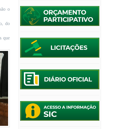
são o
o, do
es que