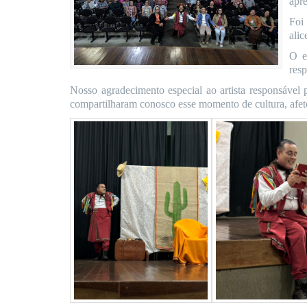
apr
Foi
alic
O e
resp
Nosso agradecimento especial ao artista responsável 
compartilharam conosco esse momento de cultura, afet